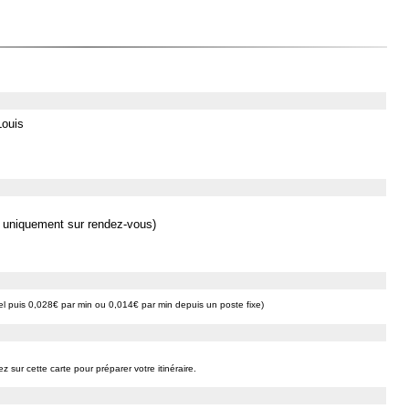
Louis
l uniquement sur rendez-vous)
l puis 0,028€ par min ou 0,014€ par min depuis un poste fixe)
ez sur cette carte pour préparer votre itinéraire.