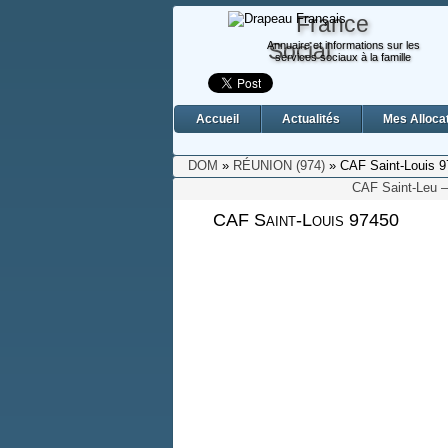
France
Social
Annuaire et informations sur les
services sociaux à la famille
Accueil
Actualités
Mes Alloca
DOM
»
RÉUNION (974)
» CAF Saint-Louis 
CAF Saint-Leu –
CAF Saint-Louis 97450