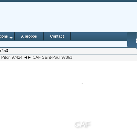
tions
A propos
Contact
97450
 Piton 97424
◄
►
CAF Saint-Paul 97863
CAF