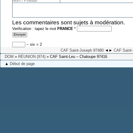
Les commentaires sont sujets à modération.
Verification : tapez le mot
FRANCE
*
− six = 2
CAF Saint-Joseph 97480
◄
►
CAF Saint-
DOM
»
RÉUNION (974)
» CAF Saint-Leu – Chaloupe 97416
▲
Début de page