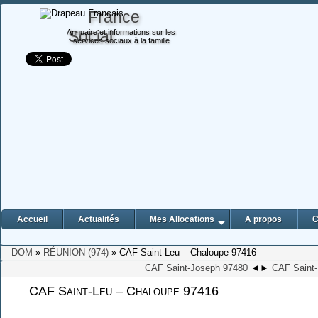
France
Social
Annuaire et informations sur les
services sociaux à la famille
Accueil
Actualités
Mes Allocations
A propos
C
DOM
»
RÉUNION (974)
» CAF Saint-Leu – Chaloupe 97416
CAF Saint-Joseph 97480
◄
►
CAF Saint-
CAF Saint-Leu – Chaloupe 97416