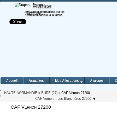
France
Social
Annuaire et informations sur les
services sociaux à la famille
Accueil
Actualités
Mes Allocations
A propos
C
HAUTE NORMANDIE
»
EURE (27)
» CAF Vernon 27200
CAF Vernon – Les Blanchères 27200
◄
CAF Vernon 27200