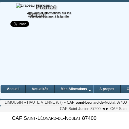
France
Social
Annuaire et informations sur les
services sociaux à la famille
Accueil
Actualités
Mes Allocations
A propos
C
LIMOUSIN
»
HAUTE VIENNE (87)
» CAF Saint-Léonard-de-Noblat 87400
CAF Saint-Junien 87200
◄
►
CAF Saint-
CAF Saint-Léonard-de-Noblat 87400