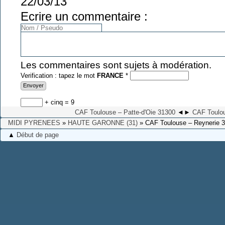
22/03/13
Ecrire un commentaire :
Les commentaires sont sujets à modération.
Verification : tapez le mot
FRANCE
*
+ cinq = 9
CAF Toulouse – Patte-d'Oie 31300
◄
►
CAF Toulo
MIDI PYRENEES
»
HAUTE GARONNE (31)
» CAF Toulouse – Reynerie 
▲
Début de page