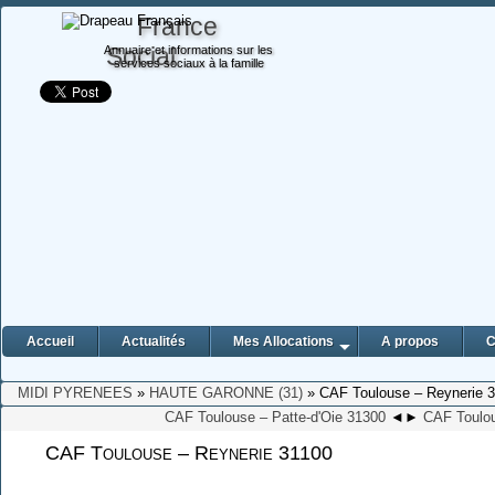
France
Social
Annuaire et informations sur les
services sociaux à la famille
Accueil
Actualités
Mes Allocations
A propos
C
MIDI PYRENEES
»
HAUTE GARONNE (31)
» CAF Toulouse – Reynerie 
CAF Toulouse – Patte-d'Oie 31300
◄
►
CAF Toulo
CAF Toulouse – Reynerie 31100